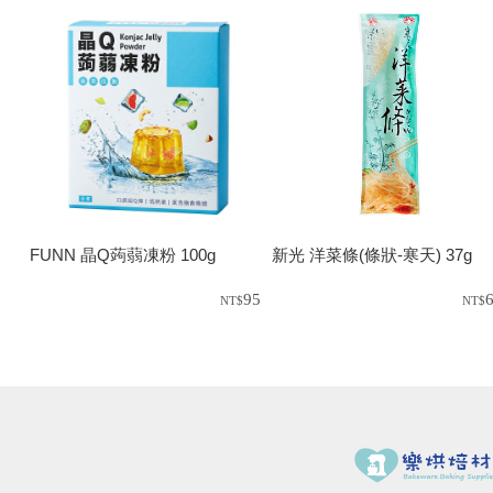
FUNN 晶Q蒟蒻凍粉 100g
新光 洋菜條(條狀-寒天) 37g
95