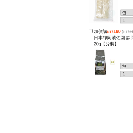
加價購
160
(
1
日本靜岡濱佐園 靜
20g【分裝】