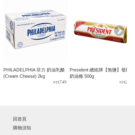
PHILADELPHIA 菲力 奶油乳酪
President 總統牌【無鹽】發酵
(Cream Cheese) 2kg
奶油條 500g
0
749
269
回首頁
購物須知