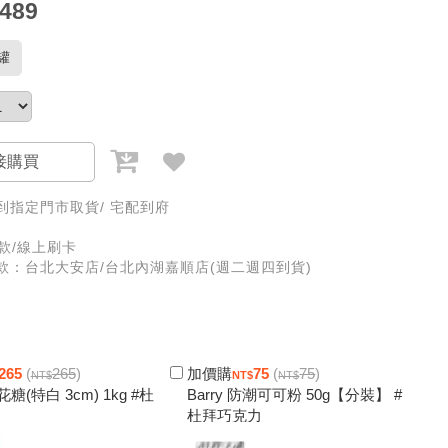
489
罐
接購買
到指定門市取貨/ 宅配到府
款/線上刷卡
款：台北大安店/台北內湖嘉順店(週二週四到貨)
265
(
265
)
加價購
75
(
75
)
糖(特白 3cm) 1kg #杜
Barry 防潮可可粉 50g【分裝】 #
杜拜巧克力