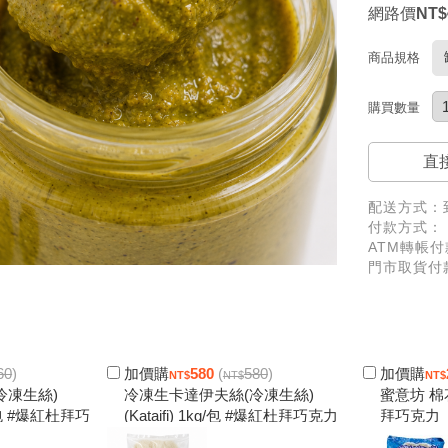
網路價
商品規格
購買數量
直
配送方式：
付款方式：
ATM轉帳付
門市取貨付
60
)
加價購
580
(
580
)
加價購
冷凍生絲)
冷凍生卡達伊夫絲(冷凍生絲)
蜜意坊 棉花
0g/包 #爆紅杜拜巧
(Kataifi) 1kg/包 #爆紅杜拜巧克力
拜巧克力
酥脆內餡原料