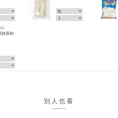
60
)
岡抹茶粉
別人也看