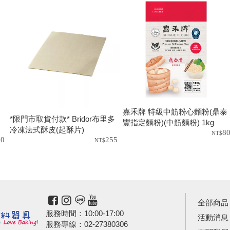
嘉禾牌 特級中筋粉心麵粉(鼎泰
*限門市取貨付款* Bridor布里多
豐指定麵粉)(中筋麵粉) 1kg
冷凍法式酥皮(起酥片)
8
60
255
(280*380mm)300g/片 Bridor Puff
Pastry Sheet
全部商品
服務時間：10:00-17:00
活動消息
服務專線：02-27380306