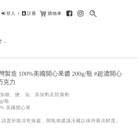
登入
/
註冊
購物車

灣製造 100%美國開心果醬 200g/瓶 #超濃開心
巧克力
加糖、鹽、油、添加劑及防腐劑
g/瓶
0% 美國開心果
 請置於陰涼乾燥處，開瓶後建議冷藏以保持最佳鮮度。