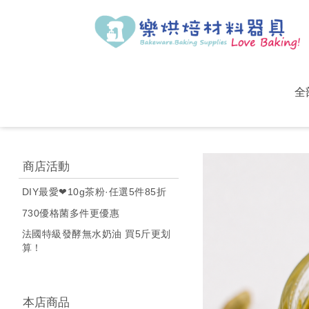
全
商店活動
DIY最愛❤10g茶粉·任選5件85折
730優格菌多件更優惠
法國特級發酵無水奶油 買5斤更划
算！
本店商品