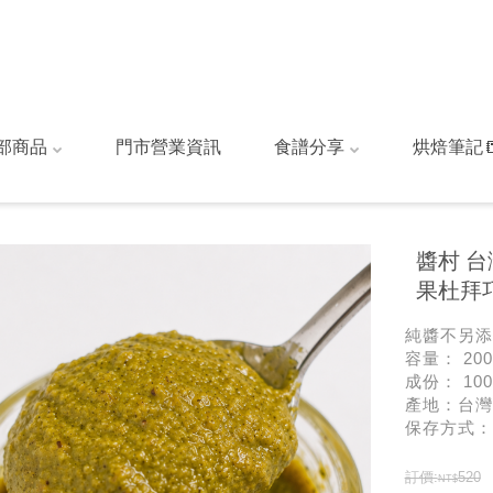
部商品
門市營業資訊
食譜分享
烘焙筆記
醬村 台
果杜拜
純醬不另添
容量： 200
成份： 10
產地：台灣
保存方式：
訂價:
520