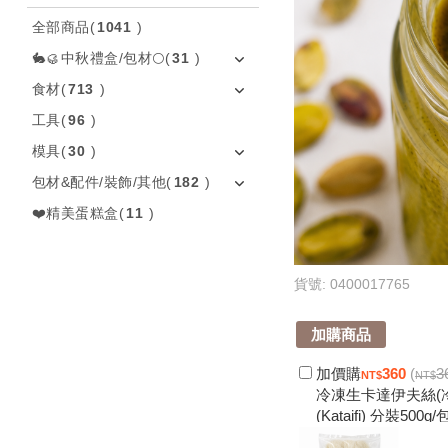
全部商品
(
1041
)
🐇🥮中秋禮盒/包材🌕
(
31
)
食材
(
713
)
工具
(
96
)
模具
(
30
)
包材&配件/裝飾/其他
(
182
)
❤️精美蛋糕盒
(
11
)
貨號: 0400017765
加購商品
加價購
360
(
3
冷凍生卡達伊夫絲(
(Kataifi) 分裝50
克力酥脆內餡原料