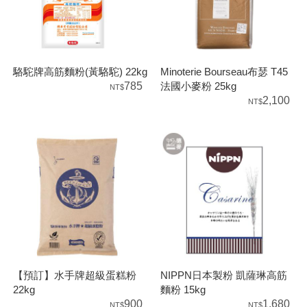
駱駝牌高筋麵粉(黃駱駝) 22kg
Minoterie Bourseau布瑟 T45
785
法國小麥粉 25kg
2,100
【預訂】水手牌超級蛋糕粉
NIPPN日本製粉 凱薩琳高筋
22kg
麵粉 15kg
900
1,680