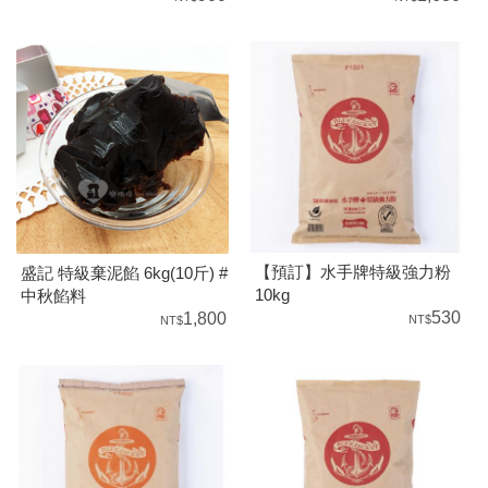
【預訂】水手牌特級強力粉
盛記 特級棄泥餡 6kg(10斤) #
10kg
中秋餡料
530
1,800