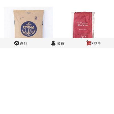
0
商品
會員
購物車
【預訂】水手牌超級蛋糕粉
Minoterie Bourseau布瑟 T65
10kg
法國小麥粉 25kg
530
1,785