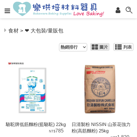
食材 > ❤ 大包裝/量販包
圖片
列表
駱駝牌低筋麵粉(藍駱駝) 22kg
日清製粉 NISSIN 山茶花強力
785
粉(高筋麵粉) 25kg