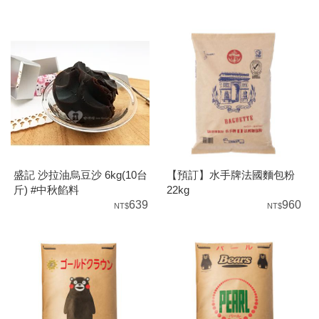
盛記 沙拉油烏豆沙 6kg(10台
【預訂】水手牌法國麵包粉
斤) #中秋餡料
22kg
639
960