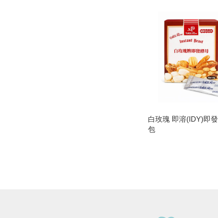
白玫瑰 即溶(IDY)即發
包