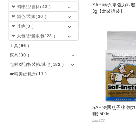
SAF 燕子牌 強力即發
❤ 調味品/香料
(
43
)
3g【盒裝拆裝】
❤ 顏色/裝飾
(
30
)
❤ 其他
(
3
)
❤ 大包裝/量販包
(
23
)
工具
(
96
)
模具
(
30
)
包材&配件/裝飾/其他
(
182
)
❤️精美蛋糕盒
(
11
)
SAF 法國燕子牌 強
糖) 500g
170