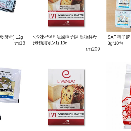
<冷凍>SAF 法國燕子牌 起種酵母
酵母) 12g
SAF 燕子
(老麵用)(LV1) 10g
13
3g*10包
209