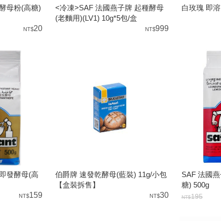
<冷凍>SAF 法國燕子牌 起種酵母
酵母粉(高糖)
白玫瑰 即溶(
(老麵用)(LV1) 10g*5包/盒
999
20
力即發酵母(高
伯爵牌 速發乾酵母(藍裝) 11g/小包
SAF 法國
【盒裝拆售】
糖) 500g
159
30
195