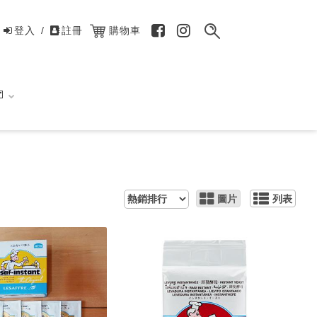
登入
/
註冊
購物車

圖片
列表