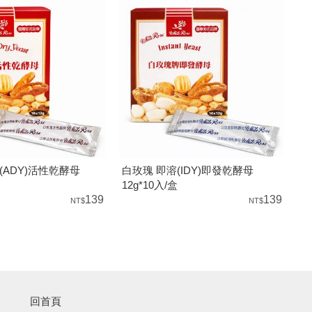
(ADY)活性乾酵母
白玫瑰 即溶(IDY)即發乾酵母
12g*10入/盒
139
139
回首頁