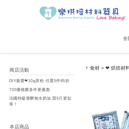
全
食材 > ❤ 烘焙材
商店活動
DIY最愛❤10g茶粉·任選5件85折
730優格菌多件更優惠
法國特級發酵無水奶油 買5斤更划
算！
本店商品