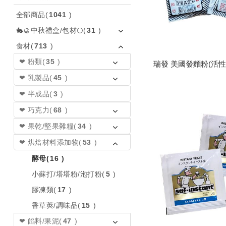
全部商品
(
1041
)
🐇🥮中秋禮盒/包材🌕
(
31
)
食材
(
713
)
❤ 粉類
(
35
)
瑞發 美國發麵粉(活性乾
❤ 乳製品
(
45
)
❤ 半成品
(
3
)
❤ 巧克力
(
68
)
❤ 果乾/堅果雜糧
(
34
)
❤ 烘焙材料添加物
(
53
)
酵母
(
16
)
小蘇打/塔塔粉/泡打粉
(
5
)
膠凍類
(
17
)
香草莢/調味品
(
15
)
❤ 餡料/果泥
(
47
)