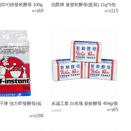
IDY)快發乾酵母 100g
伯爵牌 速發乾酵母(藍裝) 11g*5包
69
115
燕子牌 強力即發酵母(低
永誠工業 白玫瑰 新鮮酵母 454g/個
65
68
188