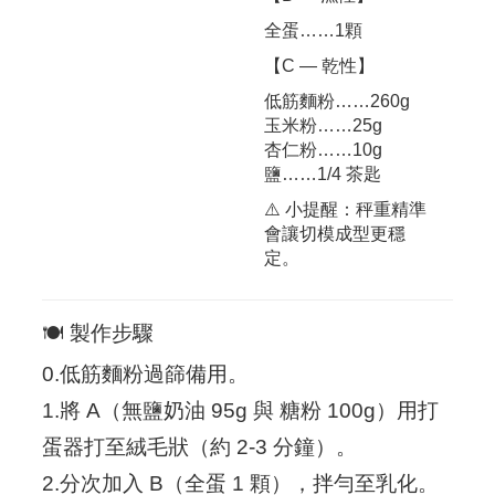
全蛋……1顆
【C — 乾性】
低筋麵粉……260g
玉米粉……25g
杏仁粉……10g
鹽……1/4 茶匙
⚠️ 小提醒：秤重精準
會讓切模成型更穩
定。
🍽 製作步驟
0.低筋麵粉過篩備用。
1.將 A（無鹽奶油 95g 與 糖粉 100g）用打
蛋器打至絨毛狀（約 2-3 分鐘）。
2.分次加入 B（全蛋 1 顆），拌勻至乳化。