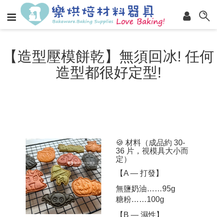
【造型壓模餅乾】無須回冰! 任何
造型都很好定型!
🍪 材料（成品約 30-
36 片，視模具大小而
定）
【A — 打發】
無鹽奶油……95g
糖粉……100g
【B — 濕性】