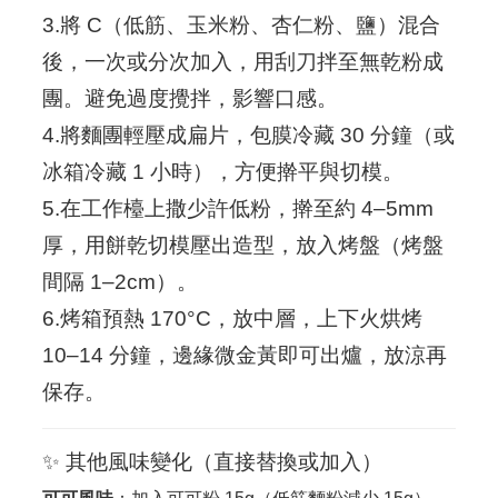
3.將 C（低筋、玉米粉、杏仁粉、鹽）混合
後，一次或分次加入，用刮刀拌至無乾粉成
團。避免過度攪拌，影響口感。
4.將麵團輕壓成扁片，包膜冷藏 30 分鐘（或
冰箱冷藏 1 小時），方便擀平與切模。
5.在工作檯上撒少許低粉，擀至約 4–5mm
厚，用餅乾切模壓出造型，放入烤盤（烤盤
間隔 1–2cm）。
6.烤箱預熱 170°C，放中層，上下火烘烤
10–14 分鐘，邊緣微金黃即可出爐，放涼再
保存。
✨ 其他風味變化（直接替換或加入）