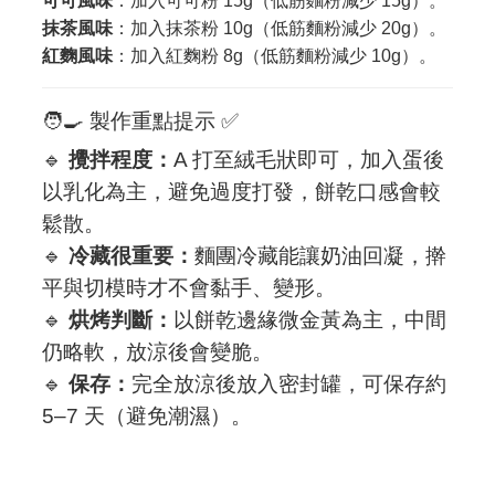
可可風味
：加入可可粉 15g（低筋麵粉減少 15g）。
抹茶風味
：加入抹茶粉 10g（低筋麵粉減少 20g）。
紅麴風味
：加入紅麴粉 8g（低筋麵粉減少 10g）。
🧑‍🍳 製作重點提示 ✅
🔹
攪拌程度：
A 打至絨毛狀即可，加入蛋後
以乳化為主，避免過度打發，餅乾口感會較
鬆散。
🔹
冷藏很重要：
麵團冷藏能讓奶油回凝，擀
平與切模時才不會黏手、變形。
🔹
烘烤判斷：
以餅乾邊緣微金黃為主，中間
仍略軟，放涼後會變脆。
🔹
保存：
完全放涼後放入密封罐，可保存約
5–7 天（避免潮濕）。