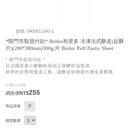
貨號: 0400011343-1
*限門市取貨付款* Bridor布里多 冷凍法式酥皮(起酥
片)(280*380mm)300g/片 Bridor Puff Pastry Sheet
* 限門市取貨付款 *
以法國原產小麥麵粉與純正發酵奶油製成
精準的折疊與慢速工藝，讓酥皮烘烤後外層金黃酥脆
訂價:
265
255
網路價
片
商品規格
購買數量