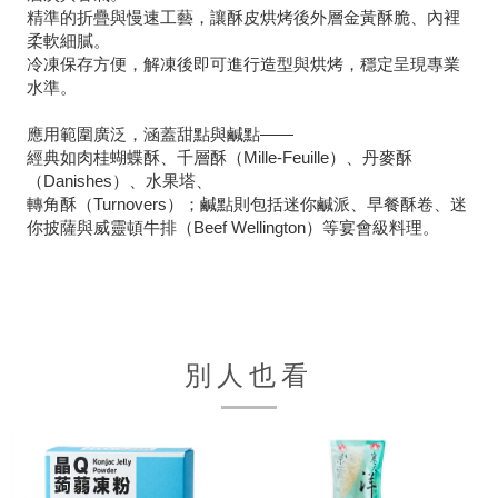
精準的折疊與慢速工藝，讓酥皮烘烤後外層金黃酥脆、內裡
柔軟細膩。
冷凍保存方便，解凍後即可進行造型與烘烤，穩定呈現專業
水準。
應用範圍廣泛，涵蓋甜點與鹹點——
經典如肉桂蝴蝶酥、千層酥（Mille-Feuille）、丹麥酥
（Danishes）、水果塔、
轉角酥（Turnovers）；鹹點則包括迷你鹹派、早餐酥卷、迷
你披薩與威靈頓牛排（Beef Wellington）等宴會級料理。
別人也看