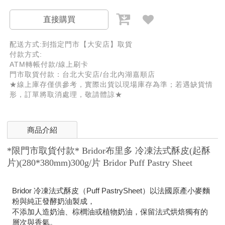
直接購買
配送方式:到指定門市【大安店】取貨
付款方式:
ATM轉帳付款/線上刷卡
門市取貨付款：台北大安店/台北內湖嘉順店
★線上庫存僅供參考，實際出貨以現場庫存為準；若遇缺貨情
形，訂單將取消處理，敬請體諒★
商品介紹
*限門市取貨付款* Bridor布里多 冷凍法式酥皮(起酥
片)(280*380mm)300g/片 Bridor Puff Pastry Sheet
Bridor 冷凍法式酥皮（Puff PastrySheet）以法國原產小麥麵
粉與純正發酵奶油製成，
不添加人造奶油、棕櫚油或植物奶油，保留法式烘焙獨有的
層次與香氣。