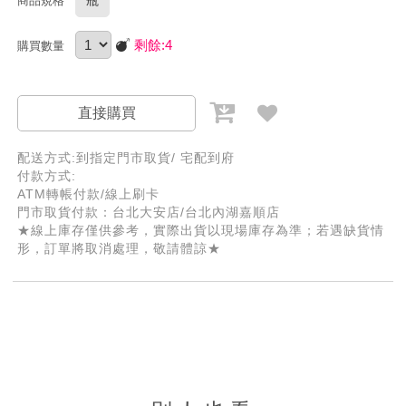
瓶
商品規格
剩餘:
4
購買數量
直接購買
配送方式:到指定門市取貨/ 宅配到府
付款方式:
ATM轉帳付款/線上刷卡
門市取貨付款：台北大安店/台北內湖嘉順店
★線上庫存僅供參考，實際出貨以現場庫存為準；若遇缺貨情
形，訂單將取消處理，敬請體諒★