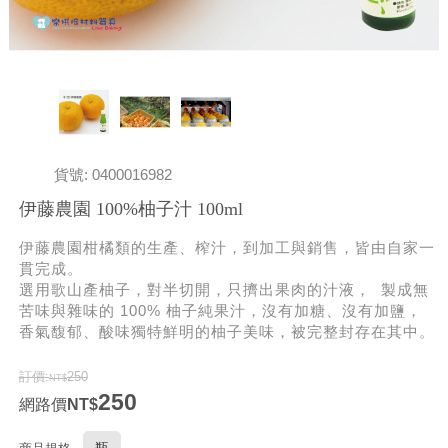
貨號: 0400016982
伊藤農園 100%柚子汁 100ml
伊藤農園柑橘類的生產、榨汁，到加工與銷售，皆由自家一
貫完成。
選用歌山產柚子，對半切開，只擠出果肉的汁液， 製成無
苦味與雜味的 100% 柚子純果汁，沒有加糖、沒有加鹽，
香氣馥郁、酸味獨特鮮明的柚子美味，被完整封存在其中。
訂價:
250
250
網路價