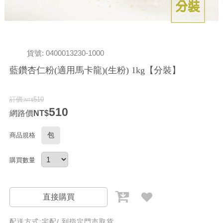
貨號: 0400013230-1000
藍鑽杏仁粉(適用馬卡龍)(生粉) 1kg【分裝】
訂價:
510
510
網路價
包
商品規格
購買數量
直接購買
配送方式:宅配/ 到指定門市取貨