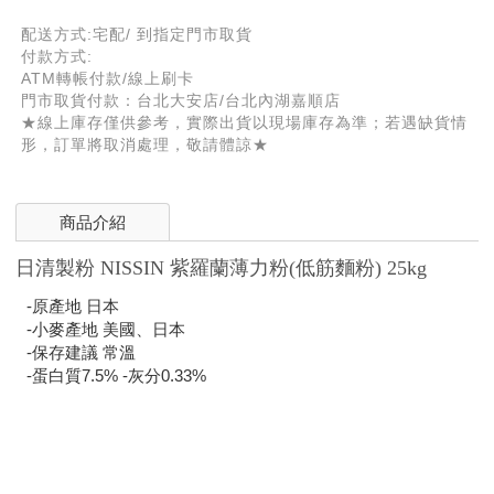
配送方式:宅配/ 到指定門市取貨
付款方式:
ATM轉帳付款/線上刷卡
門市取貨付款：台北大安店/台北內湖嘉順店
★線上庫存僅供參考，實際出貨以現場庫存為準；若遇缺貨情
形，訂單將取消處理，敬請體諒★
商品介紹
日清製粉 NISSIN 紫羅蘭薄力粉(低筋麵粉) 25kg
-原產地 日本
-小麥產地 美國、日本
-保存建議 常溫
-蛋白質7.5% -灰分0.33%