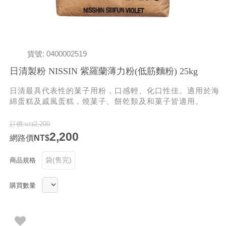
貨號: 0400002519
日清製粉 NISSIN 紫羅蘭薄力粉(低筋麵粉) 25kg
日清最具代表性的菓子用粉，口感輕、化口性佳。適用於海
綿蛋糕及戚風蛋糕，燒菓子、餅乾類及和菓子皆適用。
訂價:
2,200
2,200
網路價
袋(售完)
商品規格
購買數量