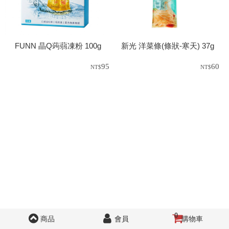
FUNN 晶Q蒟蒻凍粉 100g
新光 洋菜條(條狀-寒天) 37g
95
60
0
商品
會員
購物車