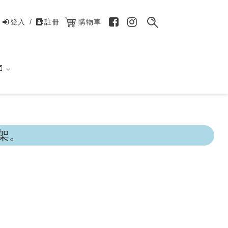
登入
/
註冊
購物車

架。