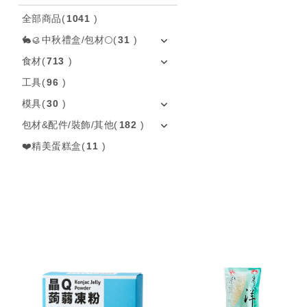
全部商品
(
1041
)
🐇🥮中秋禮盒/包材🌕
(
31
)
食材
(
713
)
工具
(
96
)
模具
(
30
)
包材&配件/裝飾/其他
(
182
)
❤️精美蛋糕盒
(
11
)