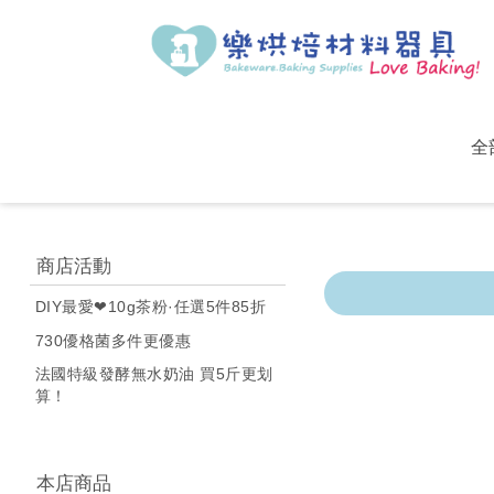
全
商店活動
DIY最愛❤10g茶粉·任選5件85折
730優格菌多件更優惠
法國特級發酵無水奶油 買5斤更划
算！
本店商品