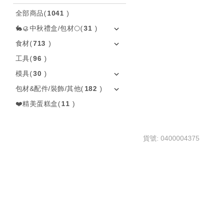
全部商品
(
1041
)
🐇🥮中秋禮盒/包材🌕
(
31
)
食材
(
713
)
工具
(
96
)
模具
(
30
)
包材&配件/裝飾/其他
(
182
)
❤️精美蛋糕盒
(
11
)
貨號: 0400004375