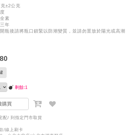
公克±2公克
度
全素
三年
開瓶後請將瓶口鎖緊以防潮變質，並請勿置放於陽光或高潮
80
罐
剩餘:
1
接購買
宅配/ 到指定門市取貨
款/線上刷卡