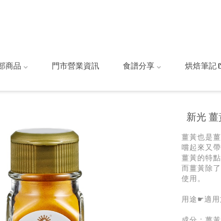
部商品
門市營業資訊
食譜分享
烘焙筆記
新光 薑黃
薑黃也是薑
嚐起來又帶
薑黃的特點
而薑黃除了
使用。
用途☛適用
成分：薑黃