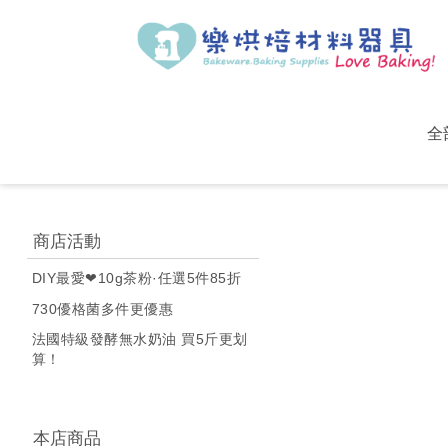
全
商店活動
DIY最愛❤10g茶粉·任選5件85折
730優格菌多件更優惠
法國特級發酵無水奶油 買5斤更划
算！
本店商品