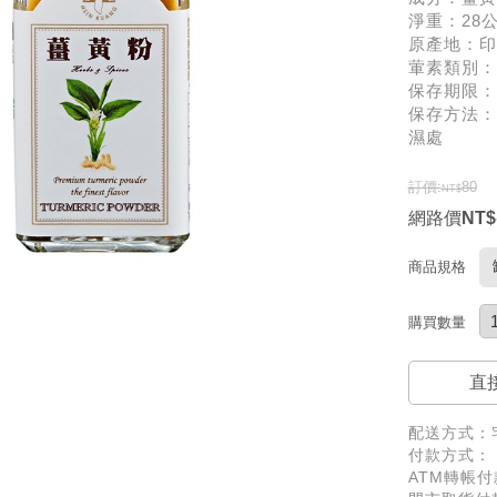
淨重：28
原產地：印
葷素類別：
保存期限：
保存方法：
濕處
訂價:
80
網路價
商品規格
購買數量
直
配送方式：
付款方式：
ATM轉帳付