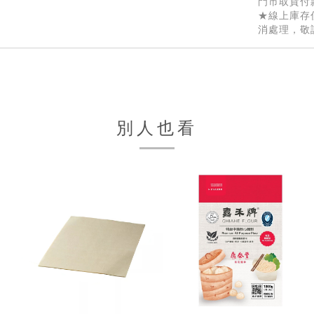
門市取貨付
★線上庫存
消處理，敬
別人也看