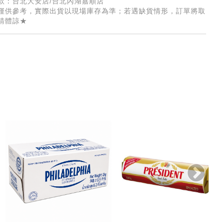
款：台北大安店/台北內湖嘉順店
僅供參考，實際出貨以現場庫存為準；若遇缺貨情形，訂單將取
請體諒★