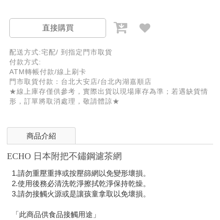
直接購買
配送方式:宅配/ 到指定門市取貨
付款方式:
ATM轉帳付款/線上刷卡
門市取貨付款：台北大安店/台北內湖嘉順店
★線上庫存僅供參考，實際出貨以現場庫存為準；若遇缺貨情
形，訂單將取消處理，敬請體諒★
商品介紹
ECHO 日本附把不鏽鋼濾茶網
1.請勿重壓重摔或按壓篩網以免變形壞損。
2.使用後務必清洗乾淨擦拭乾淨保持乾燥。
3.請勿接觸火源或是讓孩童拿取以免壞損。
「此商品供食品接觸用途」