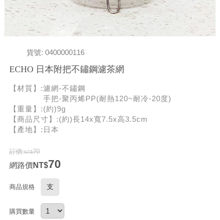
貨號: 0400000116
ECHO 日本附把不鏽鋼濾茶網
【材質】:濾網-不鏽鋼
手把-聚丙烯PP(耐熱120~耐冷-20度)
【重量】:(約)9g
【商品尺寸】:(約)長14x寬7.5x高3.5cm
【產地】:日本
訂價:
70
70
網路價
支
商品規格
購買數量