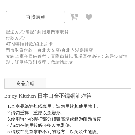
直接購買
配送方式:宅配/ 到指定門市取貨
付款方式:
ATM轉帳付款/線上刷卡
門市取貨付款：台北大安店/台北內湖嘉順店
★線上庫存僅供參考，實際出貨以現場庫存為準；若遇缺貨情
形，訂單將取消處理，敬請體諒★
商品介紹
Enjoy Kitchen 日本口金不鏽鋼油炸筷
1.本商品為油炸鍋專用，請勿用於其他用途上。
2.請勿重摔、重壓以免變形。
3.使用時小心握把部分觸碰高溫或超過耐熱溫度
4.請勿在使用後觸碰筷以免燙傷。
5.請放在兒童拿取不到的地方，以免發生危險。