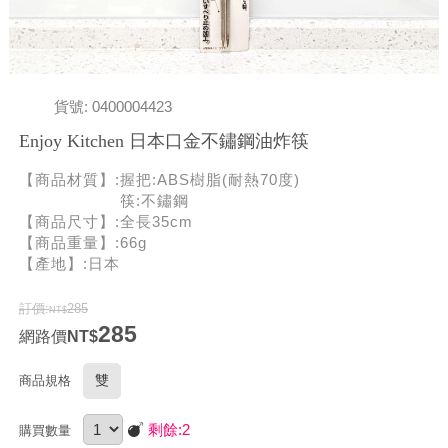
貨號: 0400004423
Enjoy Kitchen 日本口金不鏽鋼油炸筷
【商品材質】:握把:ABS樹脂(耐熱70度)
筷:不鏽鋼
【商品尺寸】:全長35cm
【商品重量】:66g
【產地】:日本
訂價:
285
285
網路價
雙
商品規格
剩餘:
2
購買數量