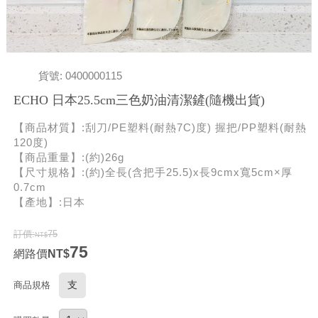
貨號: 0400000115
ECHO 日本25.5cm三色奶油清潔鏟(隨機出貨)
【商品材質】:刮刀/PE塑料(耐熱7C)度) 握把/PP塑料(耐熱
120度)
【商品重量】:(約)26g
【尺寸規格】:(約)全長(含把手25.5)x長9cmx寬5cm×厚
0.7cm
【產地】:日本
訂價:
75
75
網路價
支
商品規格