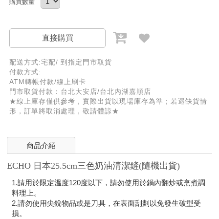
購買數量
直接購買
配送方式:宅配/ 到指定門市取貨
付款方式:
ATM轉帳付款/線上刷卡
門市取貨付款：台北大安店/台北內湖嘉順店
★線上庫存僅供參考，實際出貨以現場庫存為準；若遇缺貨情
形，訂單將取消處理，敬請體諒★
商品介紹
ECHO 日本25.5cm三色奶油清潔鏟(隨機出貨)
1.請用於限定溫度120度以下，請勿使用於鍋內翻炒或烹煮調
料理上。
2.請勿使用尖銳物品或是刀具，在表面刮劃以免發生破型受
損。