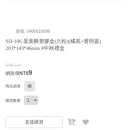
貨號: 0400010098
SD-106 蛋黃酥塑膠盒(六粒)(橘底+透明蓋)
203*143*46mm #中秋禮盒
訂價:
9
9
網路價
個
商品規格
購買數量
直接購買