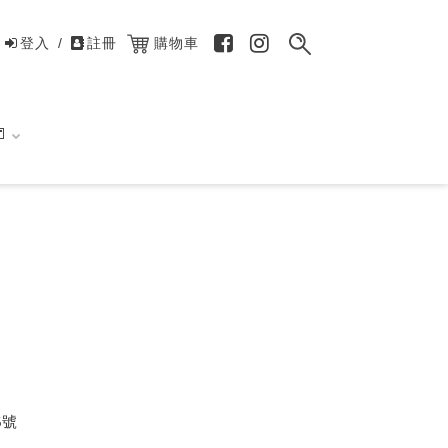
登入
/
註冊
購物車

5號