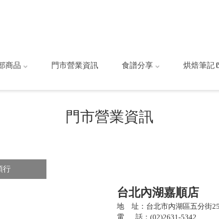
部商品
門市營業資訊
食譜分享
烘焙筆記
門市營業資訊
順行
台北內湖嘉順店
地 址：台北市內湖區五分街2
電
話：(02)2631-5342